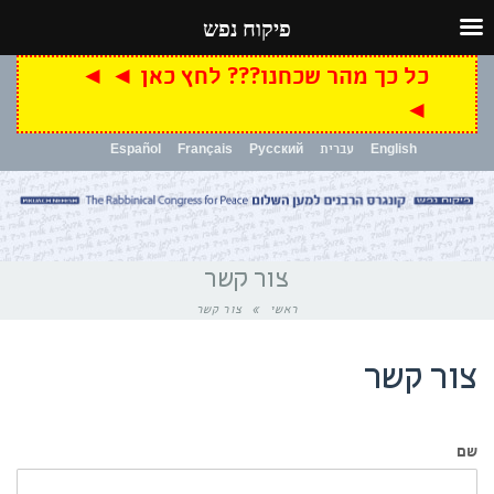
פיקוח נפש
כל כך מהר שכחנו??? לחץ כאן ◄ ◄
◄
English
עברית
Русский
Français
Español
תפריט
צור קשר
ראשי
»
צור קשר
צור קשר
שם