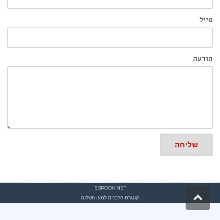
מייל
הודעה
שליחה
SBROOK.NET
גלילה
קונגרס הרבנים למען השלום
לראש
העמוד